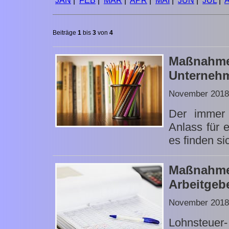
JAN
|
FEB
|
MÄR
|
APR
|
MAI
|
JUN
|
JUL
|
Beiträge
1
bis
3
von
4
Maßnahm
Unterneh
November 2018
Der immer 
Anlass für
es finden si
Maßnahm
Arbeitgeb
November 2018
Lohnsteue