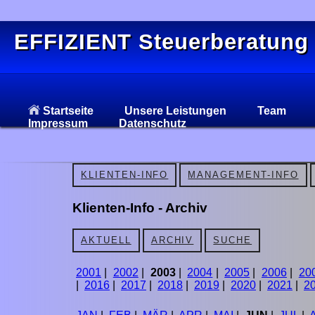
EFFIZIENT Steuerberatung
Startseite
Unsere Leistungen
Team
Impressum
Datenschutz
KLIENTEN-INFO
MANAGEMENT-INFO
Klienten-Info - Archiv
AKTUELL
ARCHIV
SUCHE
2001
|
2002
|
2003
|
2004
|
2005
|
2006
|
20
|
2016
|
2017
|
2018
|
2019
|
2020
|
2021
|
2