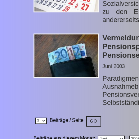
Sozialversi
zu den Ein
andererseits 
Verme
Pensions
Pensionse
Juni 2003
Paradigm
Ausnahmeb
Pensionsve
Selbstständi
Beiträge / Seite
Beiträge aus diesem Monat: