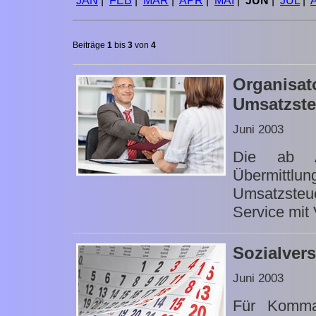
JAN
|
FEB
|
MÄR
|
APR
|
MAI
|
JUN
|
JUL
|
Beiträge
1
bis
3
von
4
Orga
Umsatzst
Juni 2003
Die ab Ap
Übermi
Umsatzsteue
Service mit 
Sozialver
Juni 2003
Für Komman