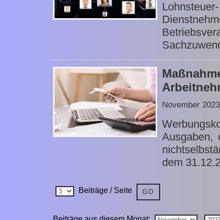
Lohnsteue
Dienstn
Betriebsver
Sachzuwend
Maßnahm
Arbeitneh
November 2023
Werbungsk
Ausgaben, 
nichtselbs
dem 31.12.23
Beiträge / Seite
Beiträge aus diesem Monat: