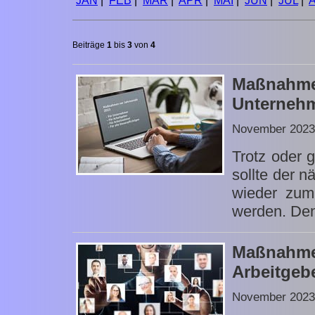
JAN
|
FEB
|
MÄR
|
APR
|
MAI
|
JUN
|
JUL
|
Beiträge
1
bis
3
von
4
Maßnahm
Unterneh
November 2023
Trotz oder 
sollte der 
wieder zum
werden. Den
Maßnahm
Arbeitgeb
November 2023