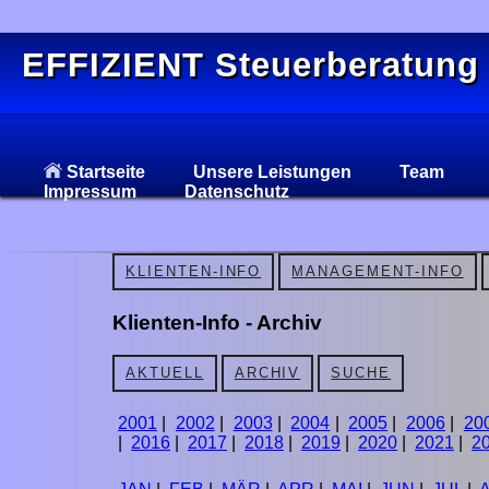
EFFIZIENT Steuerberatung
Startseite
Unsere Leistungen
Team
Impressum
Datenschutz
KLIENTEN-INFO
MANAGEMENT-INFO
Klienten-Info - Archiv
AKTUELL
ARCHIV
SUCHE
2001
|
2002
|
2003
|
2004
|
2005
|
2006
|
20
|
2016
|
2017
|
2018
|
2019
|
2020
|
2021
|
2