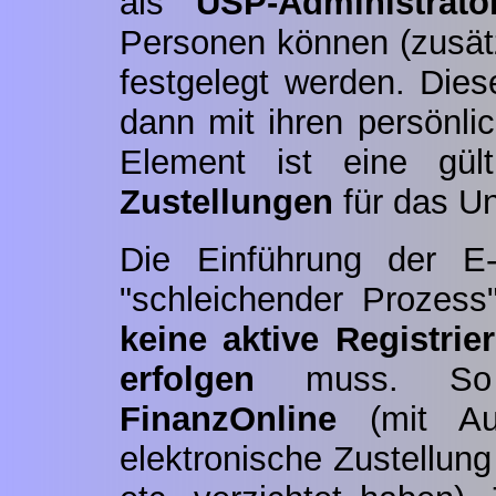
als
USP-Administrato
Personen können (zusätz
festgelegt werden. Die
dann mit ihren persönli
Element ist eine gül
Zustellungen
für das U
Die Einführung der E-
"schleichender Prozes
keine aktive Registrie
erfolgen
muss. So w
FinanzOnline
(mit Au
elektronische Zustellun