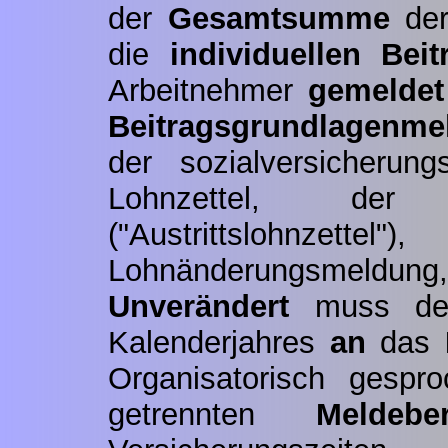
der
Gesamtsumme
der
die
individuellen Bei
Arbeitnehmer
gemeldet
Beitragsgrundlagenme
der sozialversicherung
Lohnzettel, der u
("Austrittslohnzettel
Lohnänderungsmeldung,
Unverändert
muss d
Kalenderjahres
an
das
Organisatorisch gespr
getrennten
Meldebe