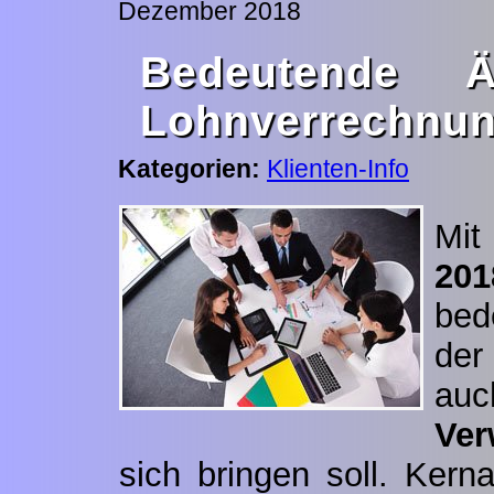
Dezember 2018
Bedeutende 
Lohnverrechnun
Kategorien:
Klienten-Info
M
201
bed
d
auc
Ver
sich bringen soll. Kern