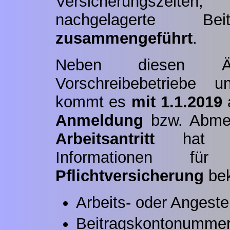
Versicherungszeite
nachgelagerte Beit
zusammengeführt
.
Neben diesen Än
Vorschreibebetriebe u
kommt es
mit 1.1.2019
Anmeldung
bzw. Abme
Arbeitsantritt
hat der
Informationen 
Pflichtversicherung
bek
Arbeits- oder Angestel
Beitragskontonummer