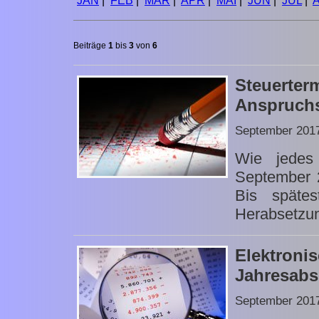
JAN
|
FEB
|
MÄR
|
APR
|
MAI
|
JUN
|
JUL
|
Beiträge
1
bis
3
von
6
Steuerte
Anspruch
September 201
Wie jedes
September 
Bis späte
Herabsetzun
Elektr
Jahresabs
September 201