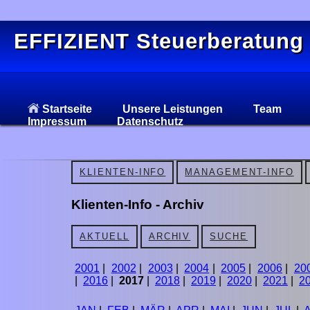
EFFIZIENT Steuerberatung
Startseite
Unsere Leistungen
Team
Impressum
Datenschutz
KLIENTEN-INFO
MANAGEMENT-INFO
Klienten-Info - Archiv
AKTUELL
ARCHIV
SUCHE
2001
|
2002
|
2003
|
2004
|
2005
|
2006
|
20
|
2016
|
2017
|
2018
|
2019
|
2020
|
2021
|
2