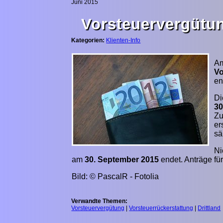
Juni 2015
Vorsteuervergütun
Kategorien:
Klienten-Info
A
Vo
en
Di
30
Zu
er
sä
Ni
am
30. September 2015
endet. Anträge fü
Bild: © PascalR - Fotolia
Verwandte Themen:
Vorsteuervergütung
|
Vorsteuerrückerstattung
|
Drittland