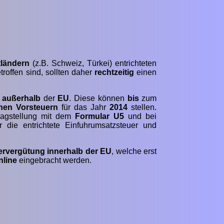
tländern
(z.B. Schweiz, Türkei) entrichteten
roffen sind, sollten daher
rechtzeitig
einen
z
außerhalb
der
EU
. Diese können
bis
zum
chen Vorsteuern
für das Jahr
2014
stellen.
agstellung mit dem
Formular U5
und bei
 die entrichtete Einfuhrumsatzsteuer und
ervergütung
innerhalb der EU
, welche erst
nline
eingebracht werden.