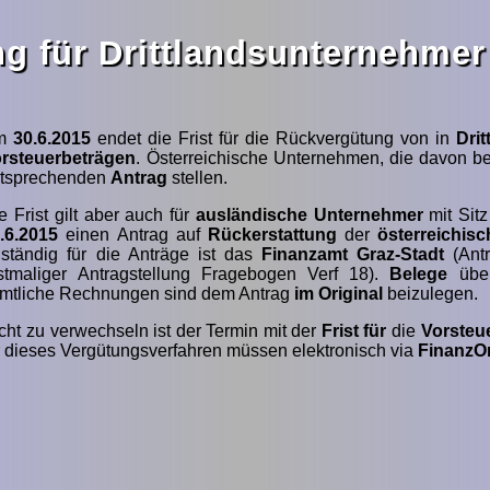
g für Drittlandsunternehmer
m
30.6.2015
endet die Frist für die Rückvergütung von in
Drit
rsteuerbeträgen
. Österreichische Unternehmen, die davon bet
tsprechenden
Antrag
stellen.
e Frist gilt aber auch für
ausländische Unternehmer
mit Sit
.6.2015
einen Antrag auf
Rückerstattung
der
österreichis
ständig für die Anträge ist das
Finanzamt Graz-Stadt
(Antr
stmaliger Antragstellung Fragebogen Verf 18).
Belege
über
mtliche Rechnungen sind dem Antrag
im Original
beizulegen.
cht zu verwechseln ist der Termin mit der
Frist
für
die
Vorsteu
r dieses Vergütungsverfahren müssen elektronisch via
FinanzO