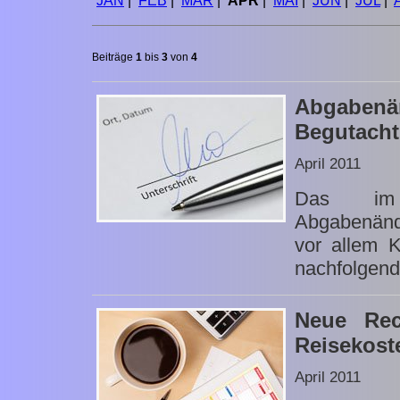
JAN
|
FEB
|
MÄR
|
APR
|
MAI
|
JUN
|
JUL
|
Beiträge
1
bis
3
von
4
Abgabe
Begutacht
April 2011
Das im Be
Abgabenänd
vor allem K
nachfolgend 
Neue Rec
Reisekost
April 2011