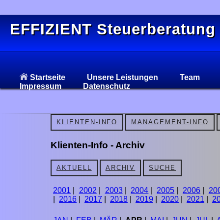
EFFIZIENT Steuerberatung
Startseite
Unsere Leistungen
Team
Impressum
Datenschutz
KLIENTEN-INFO
MANAGEMENT-INFO
Klienten-Info - Archiv
AKTUELL
ARCHIV
SUCHE
2001
|
2002
|
2003
|
2004
|
2005
|
2006
|
20
|
2016
|
2017
|
2018
|
2019
|
2020
|
2021
|
2