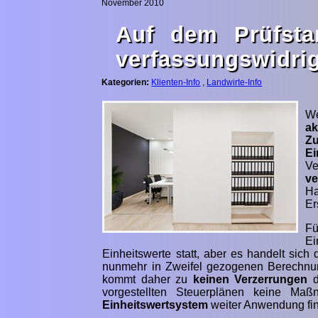
November 2010
Auf dem Prüfsta
verfassungswidri
Kategorien:
Klienten-Info
,
Landwirte-Info
We
ak
Z
Ei
Ve
ve
Ha
Er
F
Ei
Einheitswerte statt, aber es handelt sic
nunmehr in Zweifel gezogenen Berechnun
kommt daher zu
keinen Verzerrungen
d
vorgestellten Steuerplänen keine Ma
Einheitswertsystem
weiter Anwendung fi