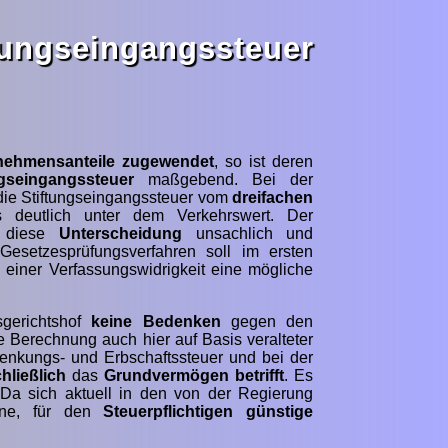
ungseingangssteuer
nehmensanteile
zugewendet
, so ist deren
ngseingangssteuer
maßgebend. Bei der
die Stiftungseingangssteuer vom
dreifachen
s deutlich unter dem Verkehrswert. Der
s diese
Unterscheidung
unsachlich und
Gesetzesprüfungsverfahren soll im ersten
 einer Verfassungswidrigkeit eine mögliche
gerichtshof
keine Bedenken
gegen den
 Berechnung auch hier auf Basis veralteter
chenkungs- und Erbschaftssteuer und bei der
hließlich
das
Grundvermögen
betrifft
. Es
a sich aktuell in den von der Regierung
ene, für den
Steuerpflichtigen
günstige