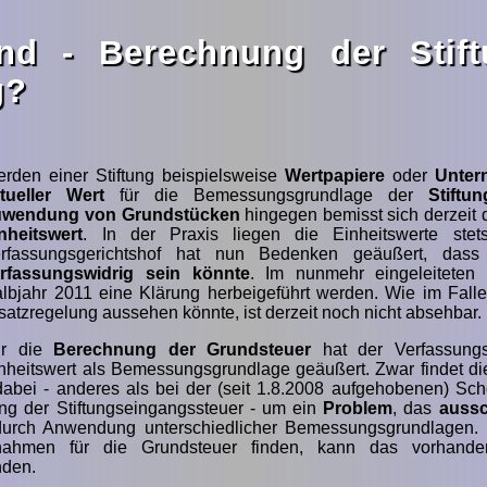
nd - Berechnung der Stift
g?
rden einer Stiftung beispielsweise
Wertpapiere
oder
Unter
tueller Wert
für die Bemessungsgrundlage der
Stiftu
uwendung von Grundstücken
hingegen bemisst sich derzeit 
nheitswert
. In der Praxis liegen die Einheitswerte stet
rfassungsgerichtshof hat nun Bedenken geäußert, das
rfassungswidrig sein könnte
. Im nunmehr eingeleiteten 
lbjahr 2011 eine Klärung herbeigeführt werden. Wie im Falle
satzregelung aussehen könnte, ist derzeit noch nicht absehbar.
ür die
Berechnung der Grundsteuer
hat der Verfassungs
nheitswert als Bemessungsgrundlage geäußert. Zwar findet die
h dabei - anderes als bei der (seit 1.8.2008 aufgehobenen) S
g der Stiftungseingangssteuer - um ein
Problem
, das
aussc
urch Anwendung unterschiedlicher Bemessungsgrundlagen. D
ßnahmen für die Grundsteuer finden, kann das vorhand
nden.