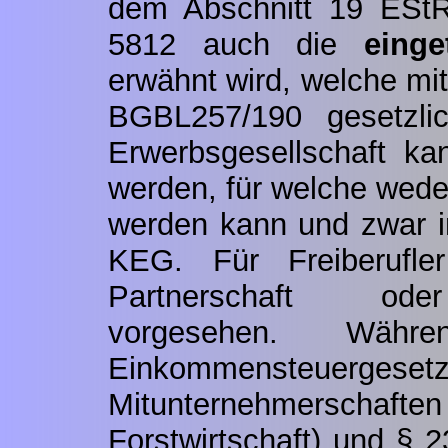
dem Abschnitt 19 ESt
5812 auch die
einge
erwähnt wird, welche mi
BGBL257/190 gesetzlic
Erwerbsgesellschaft k
werden, für welche wed
werden kann und zwar 
KEG. Für Freiberufle
Partnerschaft oder
vorgesehen. Wäh
Einkommensteuergesetze
Mitunternehmerschaften
Forstwirtschaft) und § 