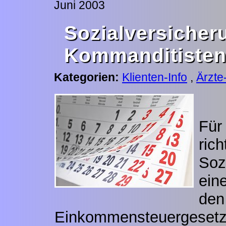
Juni 2003
Sozialver
Kommanditiste
Kategorien:
Klienten-Info
,
Ärzte
Für
r
Soz
ein
d
Einkommensteuergesetz