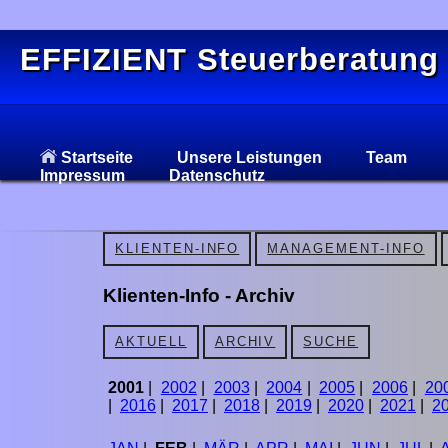
EFFIZIENT Steuerberatung
Startseite
Unsere Leistungen
Team
Impressum
Datenschutz
KLIENTEN-INFO
MANAGEMENT-INFO
Klienten-Info - Archiv
AKTUELL
ARCHIV
SUCHE
2001
|
2002
|
2003
|
2004
|
2005
|
2006
|
20
|
2016
|
2017
|
2018
|
2019
|
2020
|
2021
|
2