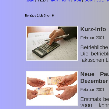
JAN
|
FEB
|
MÄR
|
APR
|
MAI
|
JUN
|
JUL
|
Beiträge
1
bis
3
von
6
Kurz-Info
Februar 2001
Betrieblich
Die betrieb
faktischen L
Neue Pau
Dezember
Februar 2001
Erstmals be
2000 könn