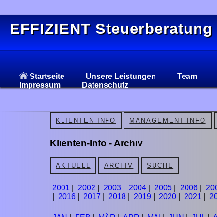
EFFIZIENT Steuerberatung
Startseite
Unsere Leistungen
Team
Impressum
Datenschutz
KLIENTEN-INFO
MANAGEMENT-INFO
Klienten-Info - Archiv
AKTUELL
ARCHIV
SUCHE
2001
|
2002
|
2003
|
2004
|
2005
|
2006
|
20
|
2016
|
2017
|
2018
|
2019
|
2020
|
2021
|
2