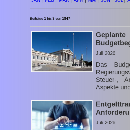
JAN
|
FEB
|
MÄR
|
APR
|
MAI
|
JUN
|
JUL
|
Beiträge
1
bis
3
von
1847
Geplan
Budgetbeg
Juli 2026
Das Budge
Regierungs
Steuer-, A
Aspekte und
Entgeltt
Anforderu
Juli 2026