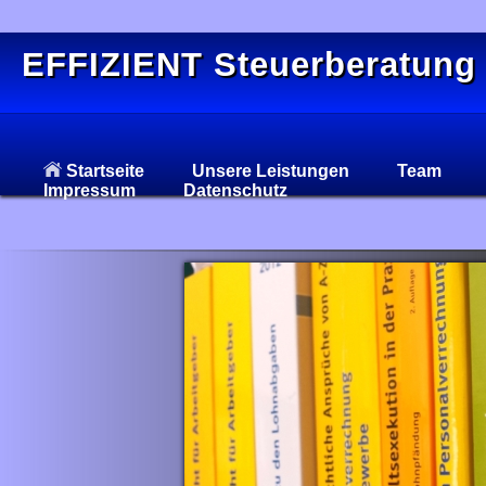
EFFIZIENT Steuerberatung
Startseite
Unsere Leistungen
Team
Impressum
Datenschutz