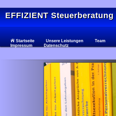
EFFIZIENT Steuerberatung
Startseite
Unsere Leistungen
Team
Impressum
Datenschutz